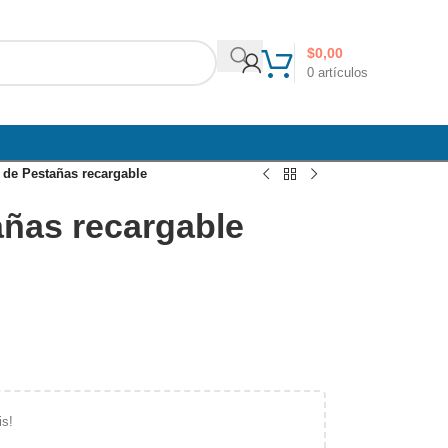
$
0,00
0
artículos
 de Pestañas recargable
añas recargable
is!