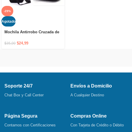
-29%
Agotado
Mochila Antirrobo Cruzada de
Hombro Impermeable con
Puerto USB y Cierre Oculto
$
24,99
$
35,00
Soporte 24/7
Envíos a Domicilio
Chat Box y Call Center
A Cualquier Destino
Página Segura
Compras Online
Contamos con Certificaciones
Con Tarjeta de Crédito o Débito