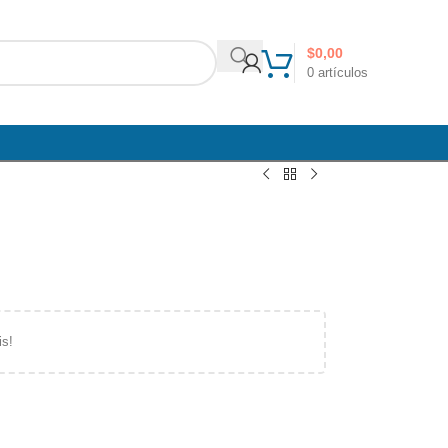
$
0,00
0
artículos
is!