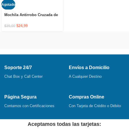
Agotado
Mochila Antirrobo Cruzada de
Hombro Impermeable con
Puerto USB y Cierre Oculto
$
24,99
$
35,00
Soporte 24/7
Envíos a Domicilio
Chat Box y Call Center
A Cualquier Destino
Página Segura
Compras Online
Contamos con Certificaciones
Con Tarjeta de Crédito o Débito
Aceptamos todas las tarjetas: