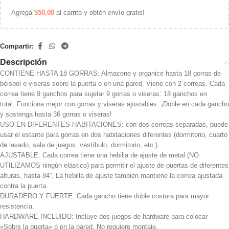
Agrega
$
50,00
al carrito y obtén envío gratis!
Compartir:
Descripción
CONTIENE HASTA 18 GORRAS: Almacene y organice hasta 18 gorras de
béisbol o viseras sobre la puerta o en una pared.
Viene con 2 correas.
Cada
correa tiene 9 ganchos para sujetar 9 gorras o viseras: 18 ganchos en
total.
Funciona mejor con gorras y viseras ajustables.
¡Doble en cada gancho
y sostenga hasta 36 gorras o viseras!
USO EN DIFERENTES HABITACIONES: con dos correas separadas, puede
usar el estante para gorras en dos habitaciones diferentes (dormitorio, cuarto
de lavado, sala de juegos, vestíbulo, dormitorio, etc.).
AJUSTABLE: Cada correa tiene una hebilla de ajuste de metal (NO
UTILIZAMOS ningún elástico) para permitir el ajuste de puertas de diferentes
alturas, hasta 84”.
La hebilla de ajuste también mantiene la correa ajustada
contra la puerta.
DURADERO Y FUERTE: Cada gancho tiene doble costura para mayor
resistencia.
HARDWARE INCLUIDO: Incluye dos juegos de hardware para colocar
«Sobre la puerta» o en la pared.
No requiere montaje.