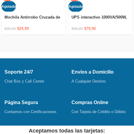
Agotado
Agotado
Mochila Antirrobo Cruzada de
UPS interactivo 1000VA/500W,
Hombro Impermeable con
6 tomas, 120V
Puerto USB y Cierre Oculto
$
24,99
$
79,90
$
35,00
$
90,00
Soporte 24/7
Envíos a Domicilio
Chat Box y Call Center
A Cualquier Destino
Página Segura
Compras Online
Contamos con Certificaciones
Con Tarjeta de Crédito o Débito
Aceptamos todas las tarjetas: