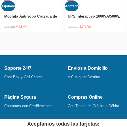
Agotado
Agotado
Mochila Antirrobo Cruzada de
UPS interactivo 1000VA/500W,
Hombro Impermeable con
6 tomas, 120V
Puerto USB y Cierre Oculto
$
24,99
$
79,90
$
35,00
$
90,00
Soporte 24/7
Envíos a Domicilio
Chat Box y Call Center
A Cualquier Destino
Página Segura
Compras Online
Contamos con Certificaciones
Con Tarjeta de Crédito o Débito
Aceptamos todas las tarjetas: