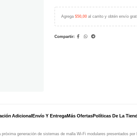
Agrega
$
50,00
al carrito y obtén envío grat
Compartir:
ación Adicional
Envío Y Entrega
Más Ofertas
Políticas De La Tien
la próxima generación de sistemas de malla Wi-Fi modulares presentados por