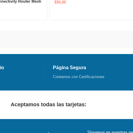
nnectivity Router Mesh
$
50,00
io
Página Segura
Contamos con Certificaciones
Aceptamos todas las tarjetas:
Síguenos en nuestras re