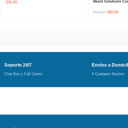
Nexxt Solutions Co
$
34,99
2 Nodos 2400AC
$
82,99
$
105,00
Soporte 24/7
Envíos a Domicil
Chat Box y Call Center
A Cualquier Destino