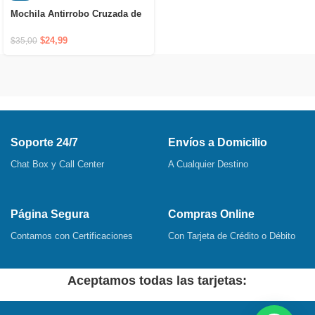
Mochila Antirrobo Cruzada de
Hombro Impermeable con
Puerto USB y Cierre Oculto
$
24,99
$
35,00
Soporte 24/7
Envíos a Domicilio
Chat Box y Call Center
A Cualquier Destino
Página Segura
Compras Online
Contamos con Certificaciones
Con Tarjeta de Crédito o Débito
Aceptamos todas las tarjetas: