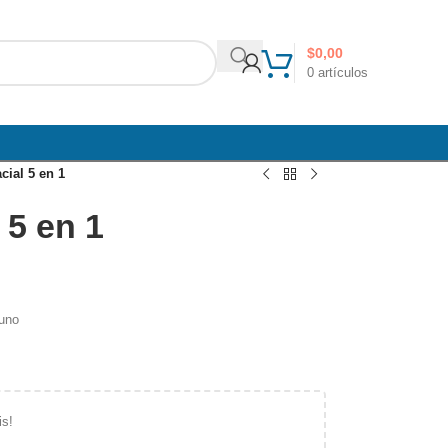
$
0,00
0
artículos
cial 5 en 1
 5 en 1
 uno
is!