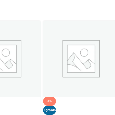
-6%
Agotado