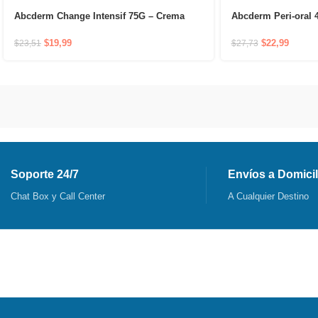
Abcderm Change Intensif 75G – Crema
Abcderm Peri-oral 4
reparadora para la dermatitis del pañal
previene la irritaci
boca
$
19,99
$
22,99
$
23,51
$
27,73
Soporte 24/7
Envíos a Domicil
Chat Box y Call Center
A Cualquier Destino