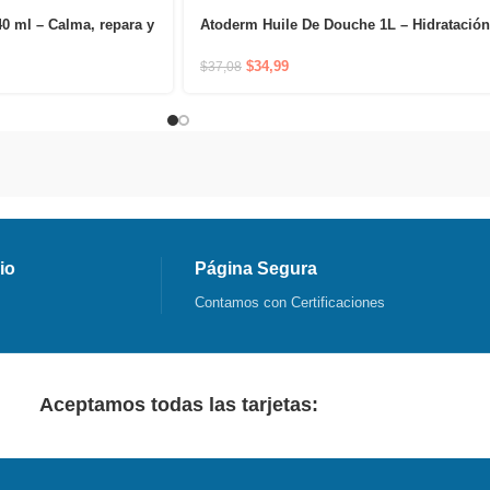
0 ml – Calma, repara y
Atoderm Huile De Douche 1L – Hidratación
ón en el contorno de la
durante 24 horas y confort inmediato
desde la ducha
$
34,99
$
37,08
io
Página Segura
Contamos con Certificaciones
Aceptamos todas las tarjetas: