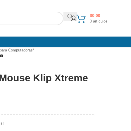
$
0,00
0
artículos
s para Computadoras
/
00
 Mouse Klip Xtreme
is!