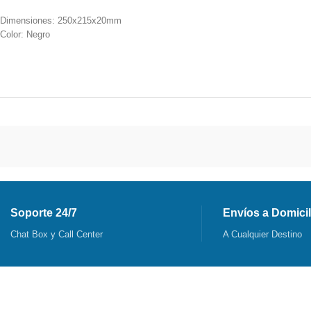
Dimensiones: 250x215x20mm
Color: Negro
Soporte 24/7
Envíos a Domicil
Chat Box y Call Center
A Cualquier Destino