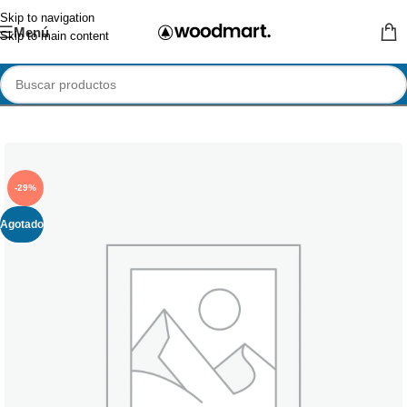
Skip to navigation
Menú
Skip to main content
-29%
Agotado