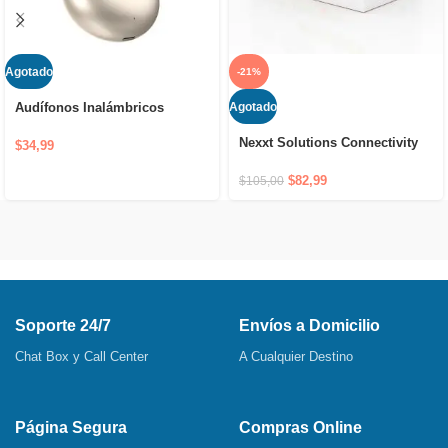
Agotado
-21%
Agotado
Audífonos Inalámbricos
Bluetooth LDNIO T01
Nexxt Solutions Connectivity
$
34,99
Router Mesh 2 Nodos 2400AC
$
82,99
$
105,00
Soporte 24/7
Envíos a Domicilio
Chat Box y Call Center
A Cualquier Destino
Página Segura
Compras Online