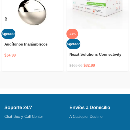
Agotado
-21%
Agotado
Audífonos Inalámbricos
Bluetooth LDNIO T01
Nexxt Solutions Connectivity
$
34,99
Router Mesh 2 Nodos 2400AC
$
82,99
$
105,00
Soporte 24/7
Envíos a Domicilio
Chat Box y Call Center
A Cualquier Destino