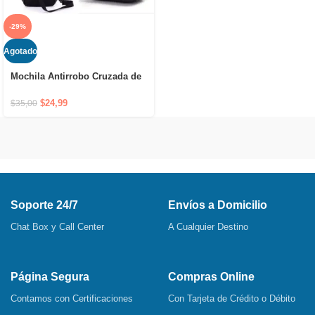
-29%
Agotado
Mochila Antirrobo Cruzada de
Hombro Impermeable con
Puerto USB y Cierre Oculto
$
24,99
$
35,00
Soporte 24/7
Envíos a Domicilio
Chat Box y Call Center
A Cualquier Destino
Página Segura
Compras Online
Contamos con Certificaciones
Con Tarjeta de Crédito o Débito