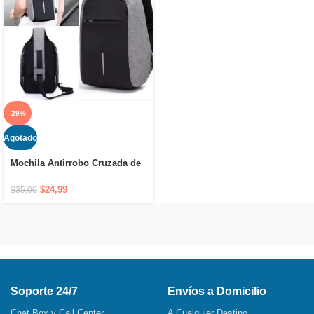
-29%
Agotado
Mochila Antirrobo Cruzada de
Hombro Impermeable con
Puerto USB y Cierre Oculto
$
24,99
$
35,00
Soporte 24/7
Envíos a Domicilio
Chat Box y Call Center
A Cualquier Destino