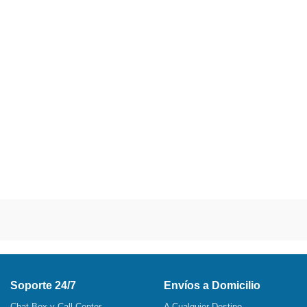
Soporte 24/7
Envíos a Domicilio
Chat Box y Call Center
A Cualquier Destino