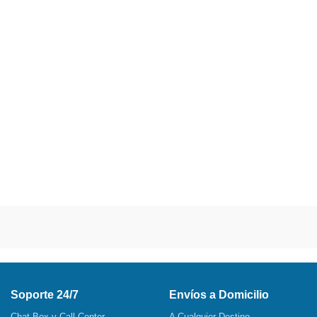
Soporte 24/7
Envíos a Domicilio
Chat Box y Call Center
A Cualquier Destino