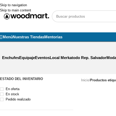
Skip to navigation
Skip to main content
Menú
Nuestras Tiendas
Mentorias
Enchufes
Equipaje
Eventos
Local Merkatodo Rep. Salvador
Moda
ESTADO DEL INVENTARIO
Inicio
/
Productos etiqu
En oferta
En stock
Pedido realizado