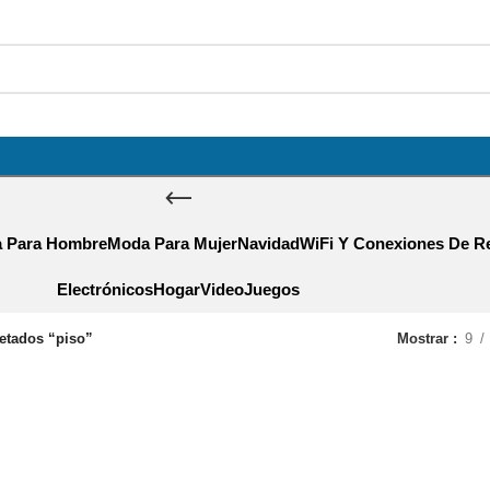
 Para Hombre
Moda Para Mujer
Navidad
WiFi Y Conexiones De R
Electrónicos
Hogar
VideoJuegos
etados “piso”
Mostrar
9