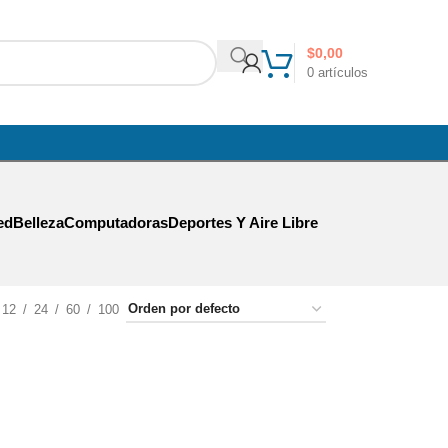
$
0,00
0
artículos
ed
Belleza
Computadoras
Deportes Y Aire Libre
12
24
60
100