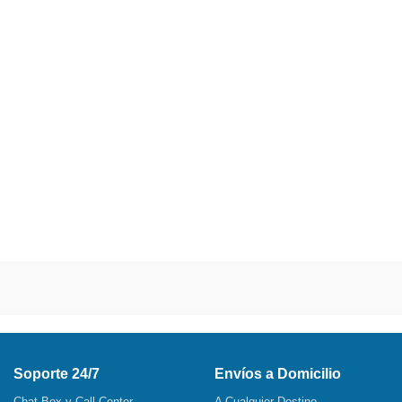
Soporte 24/7
Envíos a Domicilio
Chat Box y Call Center
A Cualquier Destino