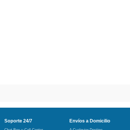
Soporte 24/7
Envíos a Domicilio
Chat Box y Call Center
A Cualquier Destino