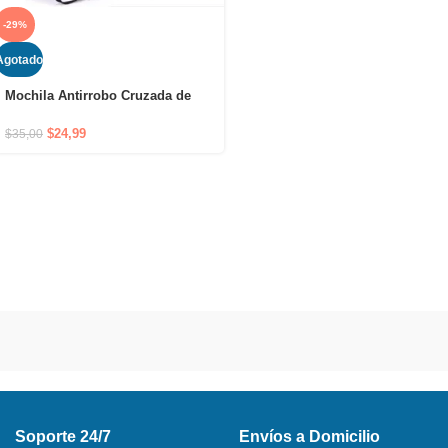
-29%
Agotado
Mochila Antirrobo Cruzada de
Hombro Impermeable con Puerto
USB y Cierre Oculto
$
24,99
$
35,00
Soporte 24/7
Envíos a Domicilio