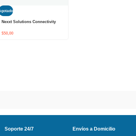
Agotado
Nexxt Solutions Connectivity
Router Mesh 3 Nodes Vektor
3600AC USADO
$
50,00
Soporte 24/7
Envíos a Domicilio