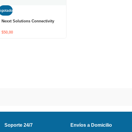
Agotado
Nexxt Solutions Connectivity
Router Mesh 3 Nodes Vektor
3600AC USADO
$
50,00
Soporte 24/7
Envíos a Domicilio