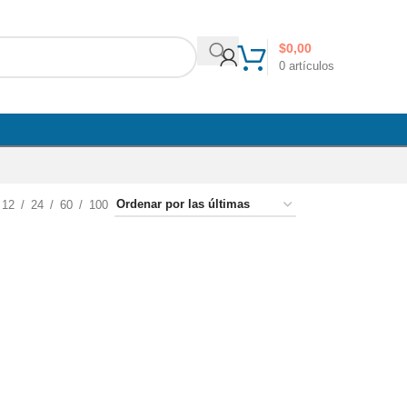
$
0,00
0
artículos
12
24
60
100