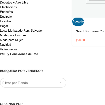
Deportes y Aire Libre
Electrónicos
Enchufes
Equipaje
Eventos
Agotado
Hogar
Local Merkatodo Rep. Salvador
Nexxt Solutions Con
Moda para Hombre
Router Mesh 3 Node
3600AC USADO
Moda para Mujer
$
50,00
Navidad
VideoJuegos
WiFi y Conexiones de Red
BÚSQUEDA POR VENDEDOR
Filtrar por Tienda
ORDENAR POR