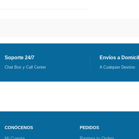
Soporte 24/7
Envíos a Domicil
Chat Box y Call Center
A Cualquier Destino
CONÓCENOS
PEDIDOS
Mi Cuenta
Rastrea tu Orden