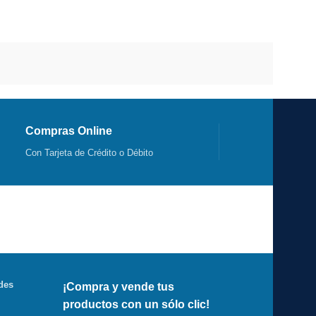
Compras Online
Con Tarjeta de Crédito o Débito
des
¡Compra y vende tus
productos con un sólo clic!