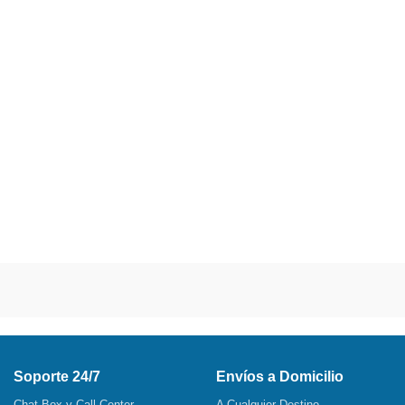
Soporte 24/7
Envíos a Domicilio
Chat Box y Call Center
A Cualquier Destino