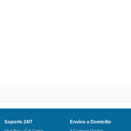
Soporte 24/7
Envíos a Domicilio
Chat Box y Call Center
A Cualquier Destino