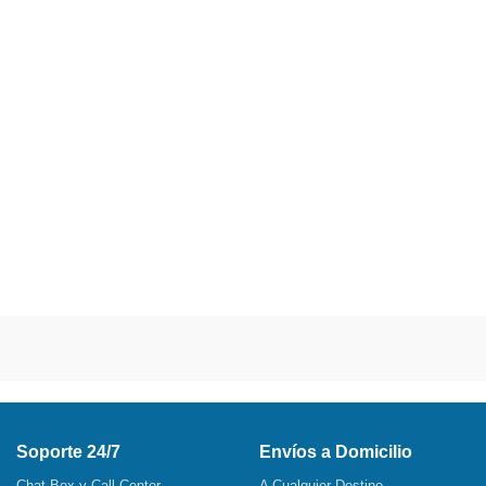
Soporte 24/7
Envíos a Domicilio
Chat Box y Call Center
A Cualquier Destino