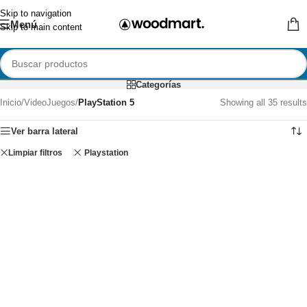
Skip to navigation
Menú
Skip to main content
Categorías
Inicio
/
VideoJuegos
/
PlayStation 5
Showing all 35 results
Ver barra lateral
Limpiar filtros
Playstation