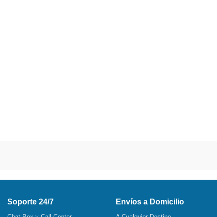
Soporte 24/7
Envíos a Domicilio
Chat Box y Call Center
A Cualquier Destino