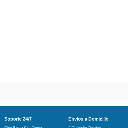
Soporte 24/7
Envíos a Domicilio
Chat Box y Call Center
A Cualquier Destino