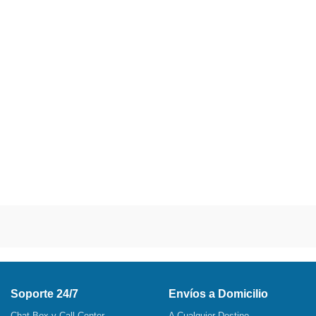
Soporte 24/7
Envíos a Domicilio
Chat Box y Call Center
A Cualquier Destino