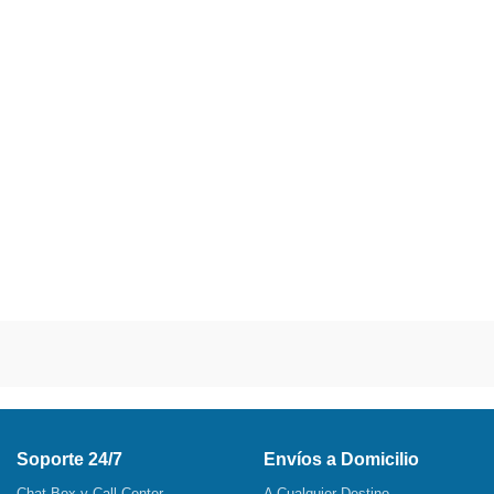
Soporte 24/7
Envíos a Domicilio
Chat Box y Call Center
A Cualquier Destino