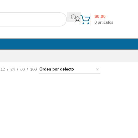
$
0,00
0
artículos
12
24
60
100