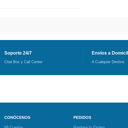
Soporte 24/7
Envíos a Domicil
Chat Box y Call Center
A Cualquier Destino
CONÓCENOS
PEDIDOS
Mi Cuenta
Rastrea tu Orden