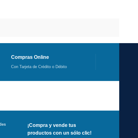
Compras Online
Con Tarjeta de Crédito o Débito
des
¡Compra y vende tus
productos con un sólo clic!