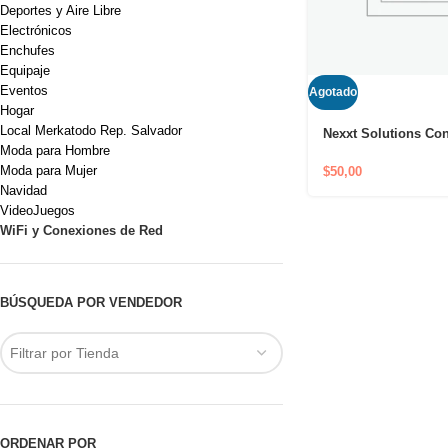
Deportes y Aire Libre
Electrónicos
Enchufes
Equipaje
Eventos
Agotado
Hogar
Local Merkatodo Rep. Salvador
Nexxt Solutions Con
Moda para Hombre
Router Mesh 3 Node
3600AC USADO
Moda para Mujer
$
50,00
Navidad
VideoJuegos
WiFi y Conexiones de Red
BÚSQUEDA POR VENDEDOR
Filtrar por Tienda
ORDENAR POR