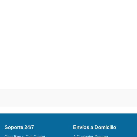
Soporte 24/7
Envíos a Domicilio
Chat Box y Call Center
A Cualquier Destino