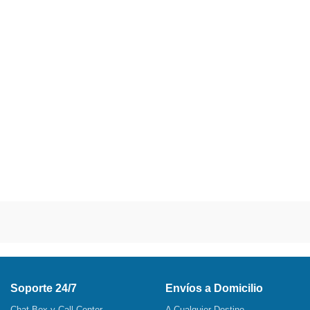
Soporte 24/7
Envíos a Domicilio
Chat Box y Call Center
A Cualquier Destino