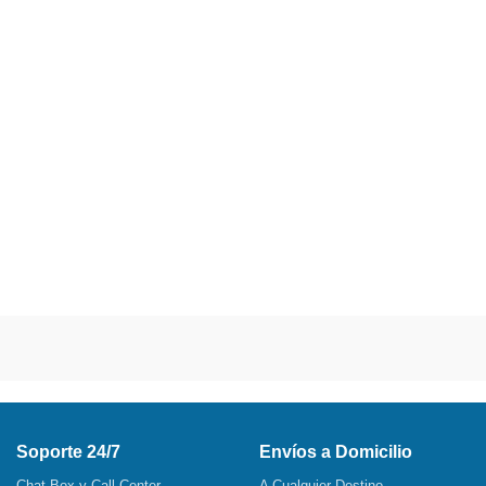
Soporte 24/7
Envíos a Domicilio
Chat Box y Call Center
A Cualquier Destino