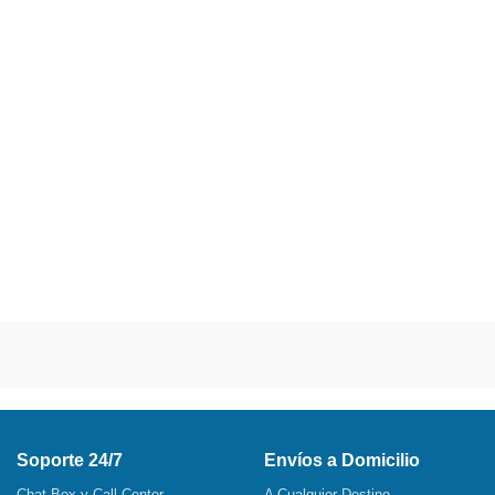
Soporte 24/7
Envíos a Domicilio
Chat Box y Call Center
A Cualquier Destino