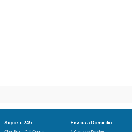
Soporte 24/7
Envíos a Domicilio
Chat Box y Call Center
A Cualquier Destino