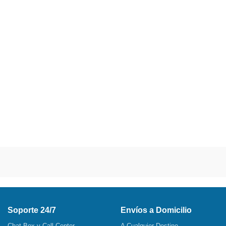
Soporte 24/7
Envíos a Domicilio
Chat Box y Call Center
A Cualquier Destino