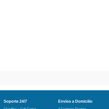
Soporte 24/7
Envíos a Domicilio
Chat Box y Call Center
A Cualquier Destino