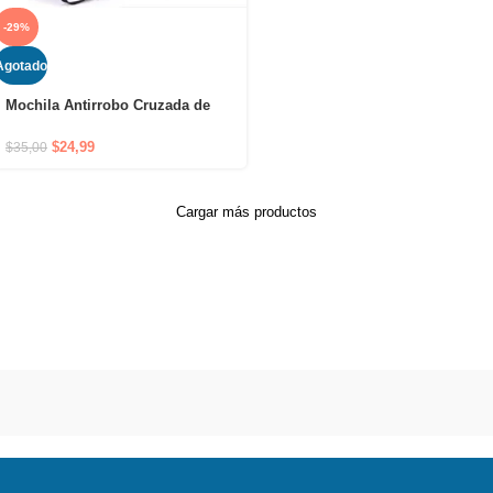
-29%
Agotado
Mochila Antirrobo Cruzada de
Hombro Impermeable con Puerto
USB y Cierre Oculto
$
24,99
$
35,00
Cargar más productos