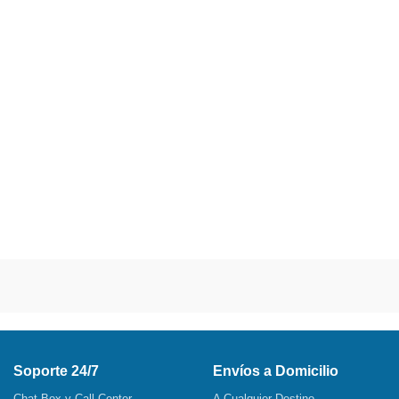
Soporte 24/7
Envíos a Domicilio
Chat Box y Call Center
A Cualquier Destino