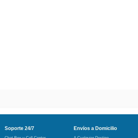
Soporte 24/7
Envíos a Domicilio
Chat Box y Call Center
A Cualquier Destino