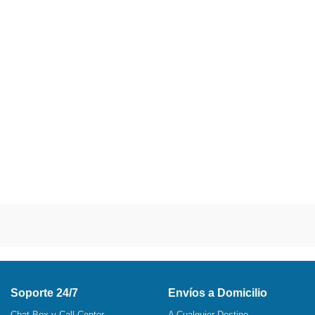
Soporte 24/7
Envíos a Domicilio
Chat Box y Call Center
A Cualquier Destino