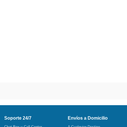
Soporte 24/7
Envíos a Domicilio
Chat Box y Call Center
A Cualquier Destino