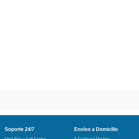
Soporte 24/7
Envíos a Domicilio
Chat Box y Call Center
A Cualquier Destino