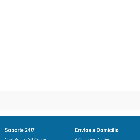
Soporte 24/7
Envíos a Domicilio
Chat Box y Call Center
A Cualquier Destino