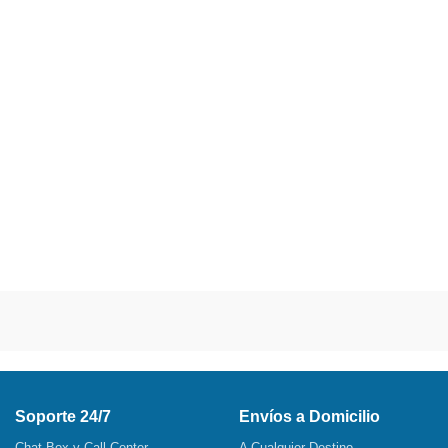
Soporte 24/7
Envíos a Domicilio
Chat Box y Call Center
A Cualquier Destino