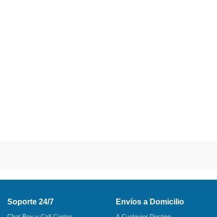
Soporte 24/7
Envíos a Domicilio
Chat Box y Call Center
A Cualquier Destino