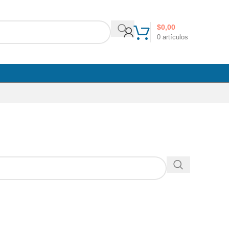
$
0,00
0
artículos