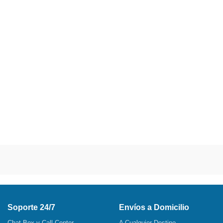
Soporte 24/7
Envíos a Domicilio
Chat Box y Call Center
A Cualquier Destino